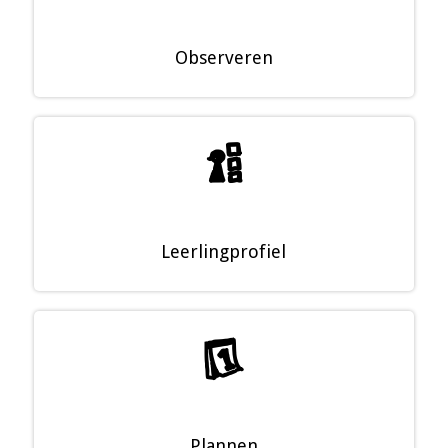
Observeren
Ű
Leerlingprofiel
@
Plannen