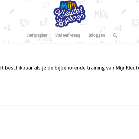
Startpagina
Stel een vraag
Inloggen
t beschikbaar als je de bijbehorende training van MijnKleu