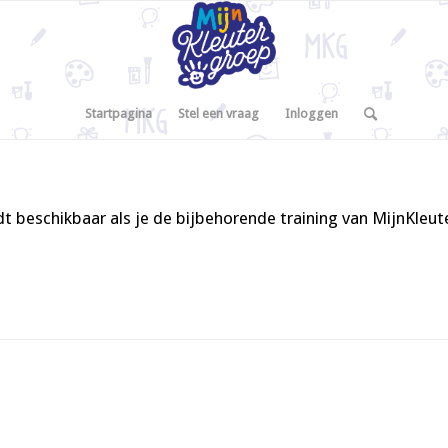
Startpagina
Stel een vraag
Inloggen
t beschikbaar als je de bijbehorende training van MijnKleu