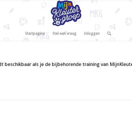
Startpagina
Stel een vraag
Inloggen
t beschikbaar als je de bijbehorende training van MijnKleu